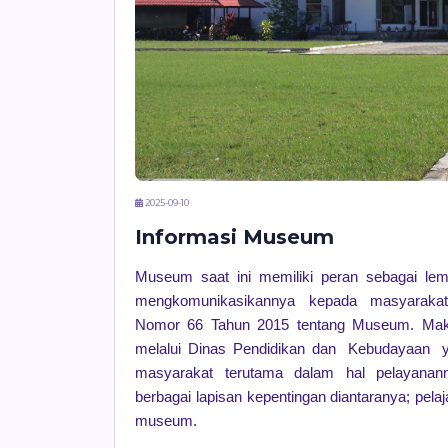
2025-09-10
Informasi Museum
Museum
saat
ini
memiliki
peran
sebagai
le
mengkomunikasikannya
kepada
masyaraka
Nomor
66
Tahun
2015
tentang
Museum.
Ma
melalui Dinas Pendidikan dan
Kebudayaan
masyarakat
terutama
dalam
hal
pelayanan
berbagai
lapisan
kepentingan
diantaranya;
pelaj
museum.