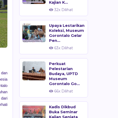
Kajian K...
32x Dilihat
Upaya Lestarikan
Koleksi, Museum
Gorontalo Gelar
Pen...
63x Dilihat
Perkuat
Pelestarian
dan
Budaya, UPTD
Museum
nesia
Gorontalo Go...
ntalo
66x Dilihat
uhan
dari
hati
Kadis Dikbud
Buka Seminar
Kajian Senjata